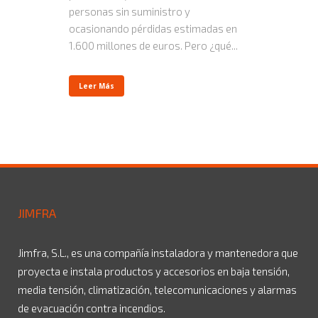
personas sin suministro y
ocasionando pérdidas estimadas en
1.600 millones de euros. Pero ¿qué...
Leer Más
JIMFRA
Jimfra, S.L., es una compañía instaladora y mantenedora que
proyecta e instala productos y accesorios en baja tensión,
media tensión, climatización, telecomunicaciones y alarmas
de evacuación contra incendios.