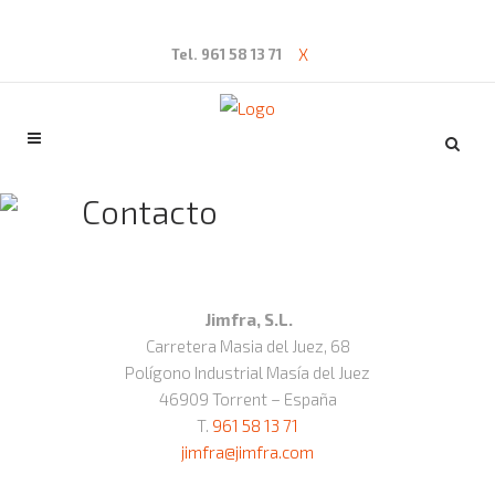
X
Tel. 961 58 13 71
Contacto
Jimfra, S.L.
Carretera Masia del Juez, 68
Polígono Industrial Masía del Juez
46909 Torrent – España
T.
961 58 13 71
jimfra@jimfra.com