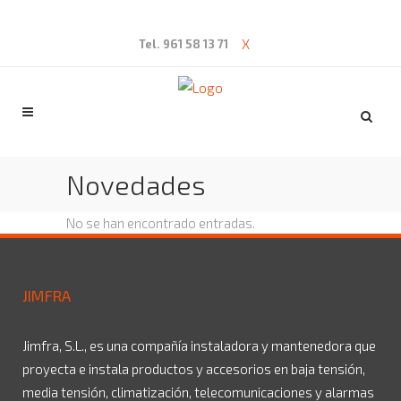
X
Tel. 961 58 13 71
Novedades
No se han encontrado entradas.
JIMFRA
Jimfra, S.L., es una compañía instaladora y mantenedora que
proyecta e instala productos y accesorios en baja tensión,
media tensión, climatización, telecomunicaciones y alarmas