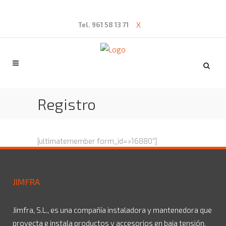
X
Tel. 961 58 13 71
Registro
[ultimatemember form_id=»16880″]
JIMFRA
Jimfra, S.L., es una compañía instaladora y mantenedora que
proyecta e instala productos y accesorios en baja tensión,